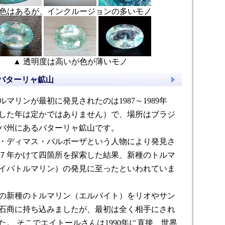
 色はあるが、インクルージョンの多いモノ
▲ 透明度は高いが色が薄いモノ
バターリャ鉱山
ルマリンが最初に発見されたのは1987～1989年
した年は定かではありません）で、場所はブラジ
バ州にあるバターリャ鉱山です。
・ディマス・バルボーザという人物により発見さ
７年かけて四箇所を探索した結果、新種のトルマ
イバトルマリン）の発見に至ったといわれていま
の新種のトルマリン（エルバイト）をリオやサン
石商に持ち込みましたが、最初は全く相手にされ
た。 そこでエイトールさんは1990年に直接、世界