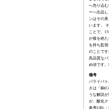
へ売り込む
ーへ出品し
ンはその美
います。 
ことで、1
が後を絶た
を持ち監視
のことです
高品質なパ
め頃です。
備考
パライバト
さは「銅(C
うな解説が
が、酸化ク
参考URL：