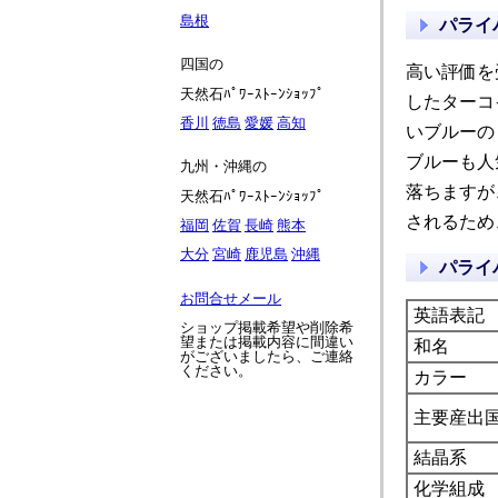
島根
パライ
四国の
高い評価を
天然石ﾊﾟﾜｰｽﾄｰﾝｼｮｯﾌﾟ
したターコ
香川
徳島
愛媛
高知
いブルーの
ブルーも人
九州・沖縄の
落ちますが
天然石ﾊﾟﾜｰｽﾄｰﾝｼｮｯﾌﾟ
されるため
福岡
佐賀
長崎
熊本
大分
宮崎
鹿児島
沖縄
パライ
お問合せメール
英語表記
ショップ掲載希望や削除希
望または掲載内容に間違い
和名
がございましたら、ご連絡
ください。
カラー
主要産出
結晶系
化学組成