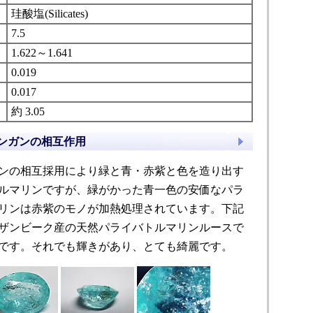
珪酸塩(Silicates)
7.5
1.622～1.641
0.019
0.017
約 3.05
ンガンの相互作用
ンの相互採用により緑と青・赤紫と色を造り出す
ルマリンですが、緑がかった青一色の安価なパラ
リンは赤紫のモノが加熱処理されています。下記
ザンビーク産の天然パライバトルマリンルースで
です。それでも輝きがあり、とても綺麗です。