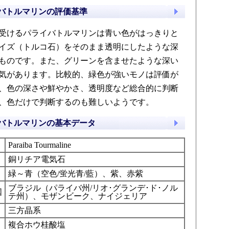
バトルマリンの評価基準
受けるパライバトルマリンは青い色がはっきりと
イズ（トルコ石）をそのまま透明にしたような深
ものです。また、グリーンを含ませたような深い
気があります。比較的、緑色が強いモノは評価が
、色の深さや鮮やかさ、透明度など総合的に判断
、色だけで判断するのも難しいようです。
バトルマリンの基本データ
Paraiba Tourmaline
銅リチア電気石
緑～青（空色/蛍光青/藍）、紫、赤紫
ブラジル（パライバ州/リオ･グランデ･ド･ノル
国
テ州）、モザンビーク、ナイジェリア
三方晶系
複合ホウ桂酸塩