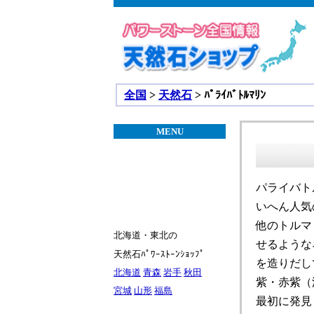
全国
>
天然石
> ﾊﾟﾗｲﾊﾞﾄﾙﾏﾘﾝ
MENU
パライバト
いへん人気
他のトルマ
北海道・東北の
せるような
天然石ﾊﾟﾜｰｽﾄｰﾝｼｮｯﾌﾟ
を造りだし
北海道
青森
岩手
秋田
紫・赤紫（
宮城
山形
福島
最初に発見