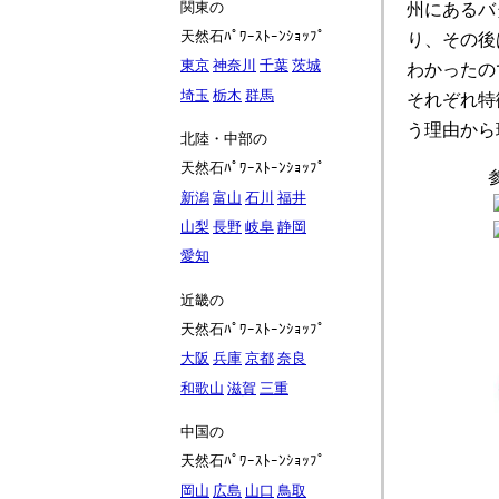
関東の
州にあるバ
天然石ﾊﾟﾜｰｽﾄｰﾝｼｮｯﾌﾟ
り、その後
東京
神奈川
千葉
茨城
わかったの
埼玉
栃木
群馬
それぞれ特
う理由から
北陸・中部の
天然石ﾊﾟﾜｰｽﾄｰﾝｼｮｯﾌﾟ
新潟
富山
石川
福井
山梨
長野
岐阜
静岡
愛知
近畿の
天然石ﾊﾟﾜｰｽﾄｰﾝｼｮｯﾌﾟ
大阪
兵庫
京都
奈良
和歌山
滋賀
三重
中国の
天然石ﾊﾟﾜｰｽﾄｰﾝｼｮｯﾌﾟ
岡山
広島
山口
鳥取