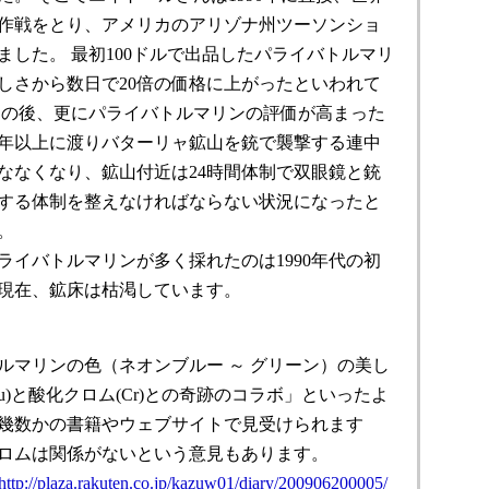
作戦をとり、アメリカのアリゾナ州ツーソンショ
ました。 最初100ドルで出品したパライバトルマリ
しさから数日で20倍の価格に上がったといわれて
その後、更にパライバトルマリンの評価が高まった
5年以上に渡りバターリャ鉱山を銃で襲撃する連中
ななくなり、鉱山付近は24時間体制で双眼鏡と銃
する体制を整えなければならない状況になったと
。
ライバトルマリンが多く採れたのは1990年代の初
現在、鉱床は枯渇しています。
ルマリンの色（ネオンブルー ～ グリーン）の美し
u)と酸化クロム(Cr)との奇跡のコラボ」といったよ
幾数かの書籍やウェブサイトで見受けられます
ロムは関係がないという意見もあります。
http://plaza.rakuten.co.jp/kazuw01/diary/200906200005/