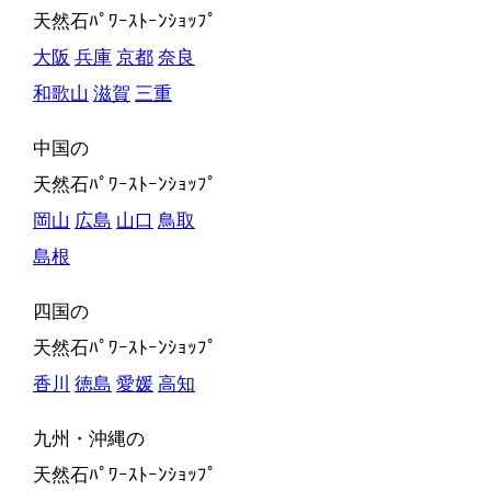
天然石ﾊﾟﾜｰｽﾄｰﾝｼｮｯﾌﾟ
大阪
兵庫
京都
奈良
和歌山
滋賀
三重
中国の
天然石ﾊﾟﾜｰｽﾄｰﾝｼｮｯﾌﾟ
岡山
広島
山口
鳥取
島根
四国の
天然石ﾊﾟﾜｰｽﾄｰﾝｼｮｯﾌﾟ
香川
徳島
愛媛
高知
九州・沖縄の
天然石ﾊﾟﾜｰｽﾄｰﾝｼｮｯﾌﾟ