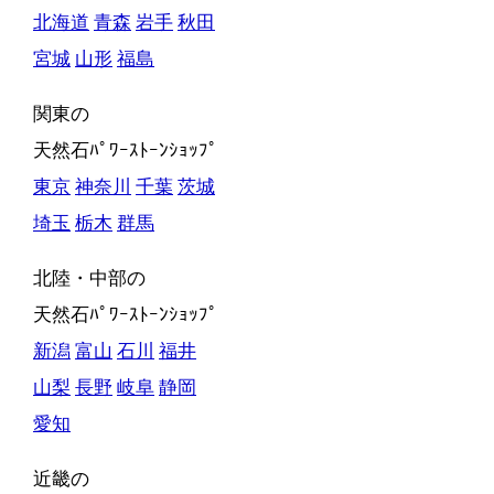
北海道
青森
岩手
秋田
宮城
山形
福島
関東の
天然石ﾊﾟﾜｰｽﾄｰﾝｼｮｯﾌﾟ
東京
神奈川
千葉
茨城
埼玉
栃木
群馬
北陸・中部の
天然石ﾊﾟﾜｰｽﾄｰﾝｼｮｯﾌﾟ
新潟
富山
石川
福井
山梨
長野
岐阜
静岡
愛知
近畿の