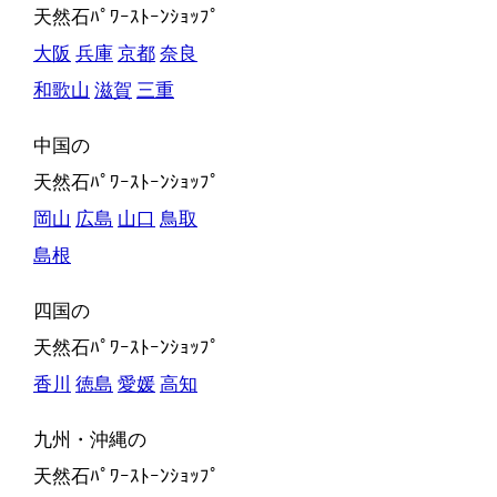
天然石ﾊﾟﾜｰｽﾄｰﾝｼｮｯﾌﾟ
大阪
兵庫
京都
奈良
和歌山
滋賀
三重
中国の
天然石ﾊﾟﾜｰｽﾄｰﾝｼｮｯﾌﾟ
岡山
広島
山口
鳥取
島根
四国の
天然石ﾊﾟﾜｰｽﾄｰﾝｼｮｯﾌﾟ
香川
徳島
愛媛
高知
九州・沖縄の
天然石ﾊﾟﾜｰｽﾄｰﾝｼｮｯﾌﾟ