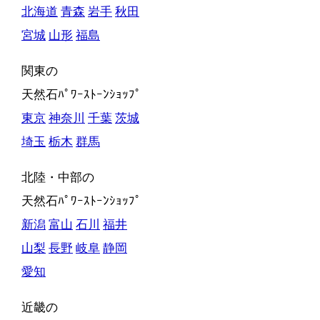
北海道
青森
岩手
秋田
宮城
山形
福島
関東の
天然石ﾊﾟﾜｰｽﾄｰﾝｼｮｯﾌﾟ
東京
神奈川
千葉
茨城
埼玉
栃木
群馬
北陸・中部の
天然石ﾊﾟﾜｰｽﾄｰﾝｼｮｯﾌﾟ
新潟
富山
石川
福井
山梨
長野
岐阜
静岡
愛知
近畿の