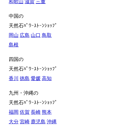
和歌山
滋賀
三重
中国の
天然石ﾊﾟﾜｰｽﾄｰﾝｼｮｯﾌﾟ
岡山
広島
山口
鳥取
島根
四国の
天然石ﾊﾟﾜｰｽﾄｰﾝｼｮｯﾌﾟ
香川
徳島
愛媛
高知
九州・沖縄の
天然石ﾊﾟﾜｰｽﾄｰﾝｼｮｯﾌﾟ
福岡
佐賀
長崎
熊本
大分
宮崎
鹿児島
沖縄