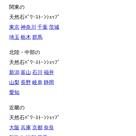
関東の
天然石ﾊﾟﾜｰｽﾄｰﾝｼｮｯﾌﾟ
東京
神奈川
千葉
茨城
埼玉
栃木
群馬
北陸・中部の
天然石ﾊﾟﾜｰｽﾄｰﾝｼｮｯﾌﾟ
新潟
富山
石川
福井
山梨
長野
岐阜
静岡
愛知
近畿の
天然石ﾊﾟﾜｰｽﾄｰﾝｼｮｯﾌﾟ
大阪
兵庫
京都
奈良