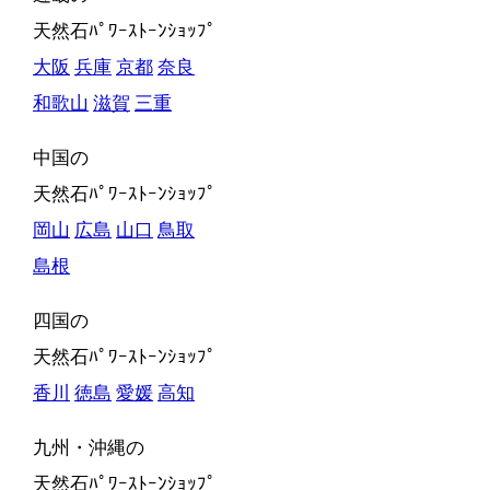
天然石ﾊﾟﾜｰｽﾄｰﾝｼｮｯﾌﾟ
大阪
兵庫
京都
奈良
和歌山
滋賀
三重
中国の
天然石ﾊﾟﾜｰｽﾄｰﾝｼｮｯﾌﾟ
岡山
広島
山口
鳥取
島根
四国の
天然石ﾊﾟﾜｰｽﾄｰﾝｼｮｯﾌﾟ
香川
徳島
愛媛
高知
九州・沖縄の
天然石ﾊﾟﾜｰｽﾄｰﾝｼｮｯﾌﾟ