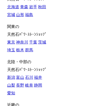
北海道
青森
岩手
秋田
宮城
山形
福島
関東の
天然石ﾊﾟﾜｰｽﾄｰﾝｼｮｯﾌﾟ
東京
神奈川
千葉
茨城
埼玉
栃木
群馬
北陸・中部の
天然石ﾊﾟﾜｰｽﾄｰﾝｼｮｯﾌﾟ
新潟
富山
石川
福井
山梨
長野
岐阜
静岡
愛知
近畿の