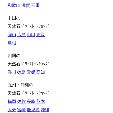
和歌山
滋賀
三重
中国の
天然石ﾊﾟﾜｰｽﾄｰﾝｼｮｯﾌﾟ
岡山
広島
山口
鳥取
島根
四国の
天然石ﾊﾟﾜｰｽﾄｰﾝｼｮｯﾌﾟ
香川
徳島
愛媛
高知
九州・沖縄の
天然石ﾊﾟﾜｰｽﾄｰﾝｼｮｯﾌﾟ
福岡
佐賀
長崎
熊本
大分
宮崎
鹿児島
沖縄