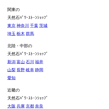
関東の
天然石ﾊﾟﾜｰｽﾄｰﾝｼｮｯﾌﾟ
東京
神奈川
千葉
茨城
埼玉
栃木
群馬
北陸・中部の
天然石ﾊﾟﾜｰｽﾄｰﾝｼｮｯﾌﾟ
新潟
富山
石川
福井
山梨
長野
岐阜
静岡
愛知
近畿の
天然石ﾊﾟﾜｰｽﾄｰﾝｼｮｯﾌﾟ
大阪
兵庫
京都
奈良