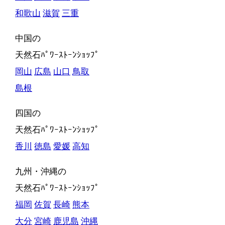
和歌山
滋賀
三重
中国の
天然石ﾊﾟﾜｰｽﾄｰﾝｼｮｯﾌﾟ
岡山
広島
山口
鳥取
島根
四国の
天然石ﾊﾟﾜｰｽﾄｰﾝｼｮｯﾌﾟ
香川
徳島
愛媛
高知
九州・沖縄の
天然石ﾊﾟﾜｰｽﾄｰﾝｼｮｯﾌﾟ
福岡
佐賀
長崎
熊本
大分
宮崎
鹿児島
沖縄