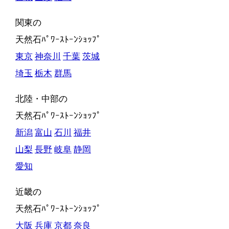
関東の
天然石ﾊﾟﾜｰｽﾄｰﾝｼｮｯﾌﾟ
東京
神奈川
千葉
茨城
埼玉
栃木
群馬
北陸・中部の
天然石ﾊﾟﾜｰｽﾄｰﾝｼｮｯﾌﾟ
新潟
富山
石川
福井
山梨
長野
岐阜
静岡
愛知
近畿の
天然石ﾊﾟﾜｰｽﾄｰﾝｼｮｯﾌﾟ
大阪
兵庫
京都
奈良